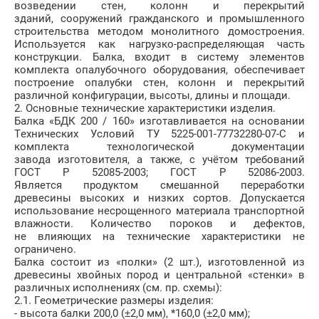
возведении стен, колонн и перекрытий
зданий, сооружений гражданского и промышленного
строительства методом монолитного домостроения.
Используется как нагрузко-распределяющая часть
конструкции. Балка, входит в систему элементов
комплекта опалубочного оборудования, обеспечивает
построение опалубки стен, колонн и перекрытий
различной конфигурации, высоты, длины и площади.
2. Основные технические характеристики изделия.
Балка «БДК 200 / 160» изготавливается на основании
Технических Условий ТУ 5225-001-77732280-07-С и
комплекта технологической документации
завода изготовителя, а также, с учётом требований
ГОСТ Р 52085-2003; ГОСТ Р 52086-2003.
Является продуктом смешанной переработки
древесины высоких и низких сортов. Допускается
использование несрощенного материала транспортной
влажности. Количество пороков и дефектов,
не влияющих на технические характеристики не
ограничено.
Балка состоит из «полки» (2 шт.), изготовленной из
древесины хвойных пород и центральной «стенки» в
различных исполнениях (см. пр. схемы):
2.1. Геометрические размеры изделия:
- высота балки 200,0 (±2,0 мм), *160,0 (±2,0 мм);