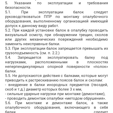
5. Указания по эксплуатации и требования
безопасности.
5.1. При эксплуатации балок следует
руководствоваться ППР по монтажу опалубочного
оборудования, выполненному организацией имеющей
допуск к данному виду работ.
5.2. При каждой установке балок в опалубку проводить
визуальный осмотр, при обнаружении трещин, сколов
или других механических повреждений необходимо
заменить неисправные балки.
5.3. При эксплуатации балок запрещается превышать их
грузоподъемность (см. п. 2.2.)
5.4. Запрещается эксплуатировать балку под
нагрузками, расположенными в плоскостях
неперпендикулярных опорной поверхности «полок»
балки.
5.5. Не допускаются действия с балками, которые могут
приводить к растрескиванию поясов балок и сколам:
- внедрение в балки инородных предметов (гвоздей,
скоб и т.д.) диаметр которых более 3 х мм,
- сильные ударные нагрузки при монтаже (демонтаже),
- проводить демонтаж опалубки «методом обрушения».
5.6. При монтаже и демонтаже балок, а также
опалубочного оборудования, включающего в себя
балки, следует